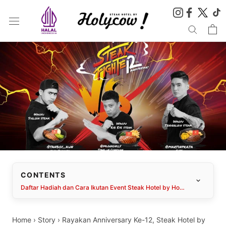
Skip
to
content
CONTENTS
Daftar Hadiah dan Cara Ikutan Event Steak Hotel by Holycow!
Home
›
Story
›
Rayakan Anniversary Ke-12, Steak Hotel by