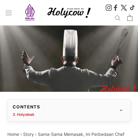
Skip
to
content
CONTENTS
3. Holysteak
Home
›
Story
›
Sama-Sama Memasak, Ini Perbedaan Chef