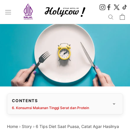
Skip
to
content
CONTENTS
6. Konsumsi Makanan Tinggi Serat dan Protein
Home
›
Story
›
6 Tips Diet Saat Puasa, Catat Agar Hasilnya