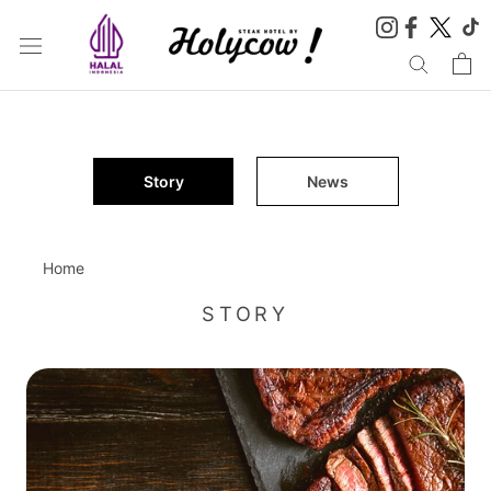
Skip
to
content
Story
News
Home
STORY