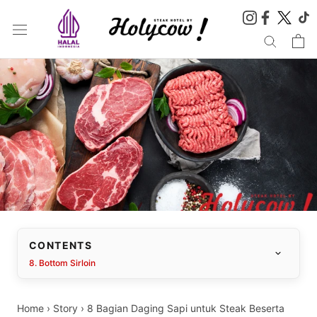
Skip
to
content
CONTENTS
8. Bottom Sirloin
Home
›
Story
›
8 Bagian Daging Sapi untuk Steak Beserta