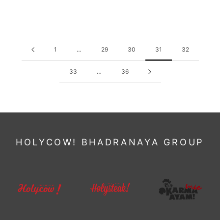
1
…
29
30
31
32
33
…
36
HOLYCOW! BHADRANAYA GROUP